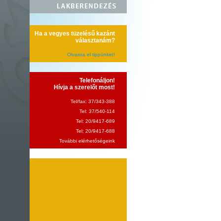
Ha a vegyes tüzelésű kazánt
választanám?
Olvassa el tippünket!
Telefonáljon!
Hívja a szerelőt most!
Tel/fax: 37/343-388
Tel: 37/540-114
Tel: 20/9417-689
Tel: 20/9417-688
További elérhetőségeink