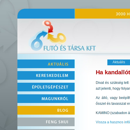
Aktuális
Ha kandalló
Divat és szükség let
azt jelenti, hogy fol
Az álló, vagy beépít
ősszel és tavasszal e
KAMINO (szabadon áll
Vissza a hasznos inf